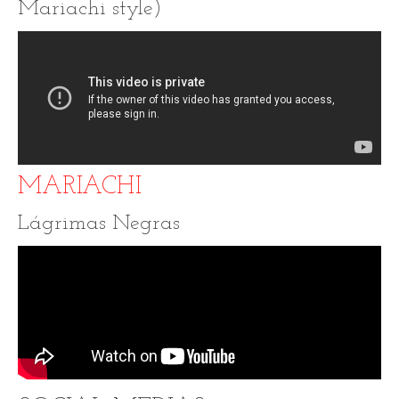
Mariachi style)
MARIACHI
Lágrimas Negras